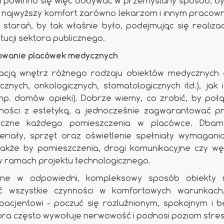
 powinno się więc odbywać w przemyślany sposób, b
k najwyższy komfort zarówno lekarzom i innym pracowni
starań, by tak właśnie było, podejmując się realizacj
tucji sektora publicznego.
owanie placówek medycznych
acją wnętrz różnego rodzaju obiektów medycznych
icznych, onkologicznych, stomatologicznych itd.), ja
np. domów opieki). Dobrze wiemy, co zrobić, by po
ności z estetyką, a jednocześnie zagwarantować 
niczne każdego pomieszczenia w placówce. Dbam
riały, sprzęt oraz oświetlenie spełniały wymagania
także by pomieszczenia, drogi komunikacyjne czy węz
w ramach projektu technologicznego.
ane w odpowiedni, kompleksowy sposób obiekty 
 wszystkie czynności w komfortowych warunkach
acjentowi - poczuć się rozluźnionym, spokojnym i b
tóra często wywołuje nerwowość i podnosi poziom stres