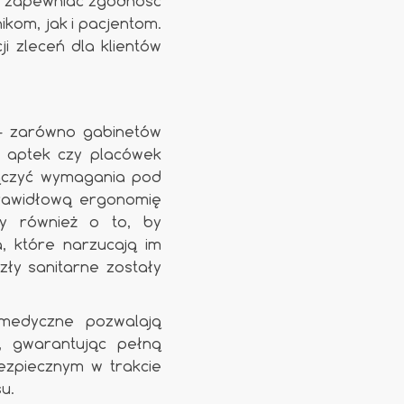
y zapewniać zgodność
kom, jak i pacjentom.
i zleceń dla klientów
 - zarówno gabinetów
k i aptek czy placówek
łączyć wymagania pod
prawidłową ergonomię
y również o to, by
, które narzucają im
ły sanitarne zostały
medyczne pozwalają
, gwarantując pełną
ezpiecznym w trakcie
u.