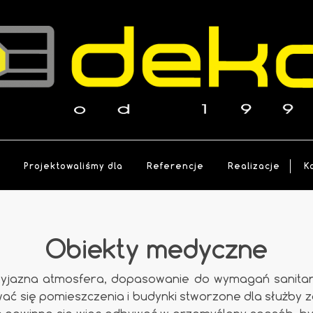
a
Projektowaliśmy dla
Referencje
Realizacje
K
Obiekty medyczne
zyjazna atmosfera, dopasowanie do wymagań sanitarn
ć się pomieszczenia i budynki stworzone dla służby z