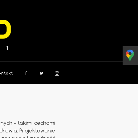
ontakt
ych – takimi cechami
drowia. Projektowanie