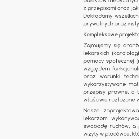
obiektów medycznych
z przepisami oraz ja
Dokładamy wszelkich 
prywatnych oraz insty
Kompleksowe projekt
Zajmujemy się aranż
lekarskich (kardiolog
pomocy społecznej (
względem funkcjonal
oraz warunki tech
wykorzystywane mate
przepisy prawne, a 
właściwie rozłożone 
Nasze zaprojektow
lekarzom wykonywać
swobodę ruchów, a p
wizyty w placówce, k