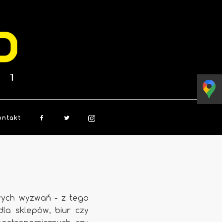
ontakt
wych wyzwań - z tego
la sklepów, biur czy