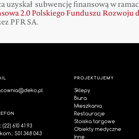
AIL
PROJEKTUJEMY
acownia@deko.pl
Sklepy
Biura
Mieszkania
Restauracje
LEFON
Stoiska targowe
.:
(22) 610 41 93
Obiekty medyczne
.kom.:
501 348 043
Inne