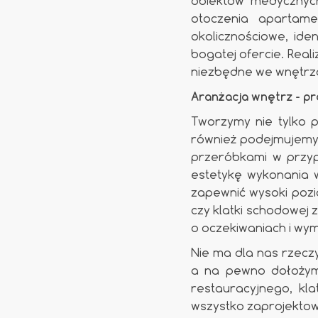
obiektów medycznych
otoczenia apartame
okolicznościowe, ide
bogatej ofercie. Real
niezbędne we wnętrz
Aranżacja wnętrz - pr
Tworzymy nie tylko 
również podejmujemy s
przeróbkami w przyp
estetykę wykonania 
zapewnić wysoki pozi
czy klatki schodowe
o oczekiwaniach i wym
Nie ma dla nas rzecz
a na pewno dołożymy
restauracyjnego, kl
wszystko zaprojektow