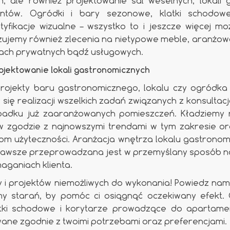
, ale również projektowanie sal weselnych, lokali 
ntów. Ogródki i bary sezonowe, klatki schodowe,
ntyfikacje wizualne – wszystko to i jeszcze więcej m
izujemy również zlecenia na nietypowe meble, aranżow
ach prywatnych bądź usługowych.
ojektowanie lokali gastronomicznych
projekty baru gastronomicznego, lokalu czy ogródka 
ię realizacji wszelkich zadań związanych z konsultac
adku już zaaranżowanych pomieszczeń. Kładziemy 
w zgodzie z najnowszymi trendami w tym zakresie ora
om użyteczności. Aranżacja wnętrza lokalu gastronomi
j zawsze przeprowadzana jest w przemyślany sposób 
aganiach klienta.
y i projektów niemożliwych do wykonania! Powiedz nam
 starań, by pomóc ci osiągnąć oczekiwany efekt. 
atki schodowe i korytarze prowadzące do apartame
ane zgodnie z twoimi potrzebami oraz preferencjami.