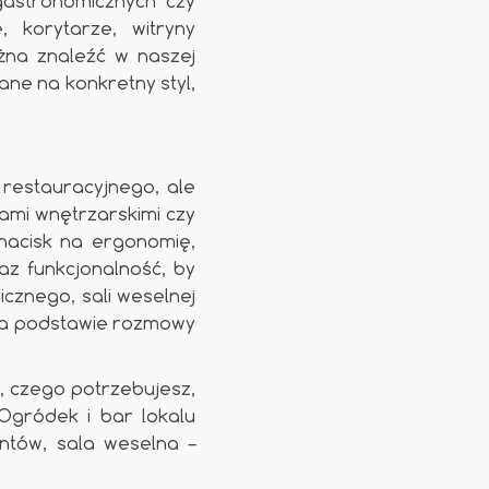
gastronomicznych czy
 korytarze, witryny
ożna znaleźć w naszej
ane na konkretny styl,
restauracyjnego, ale
jami wnętrzarskimi czy
nacisk na ergonomię,
z funkcjonalność, by
cznego, sali weselnej
na podstawie rozmowy
, czego potrzebujesz,
Ogródek i bar lokalu
ntów, sala weselna –