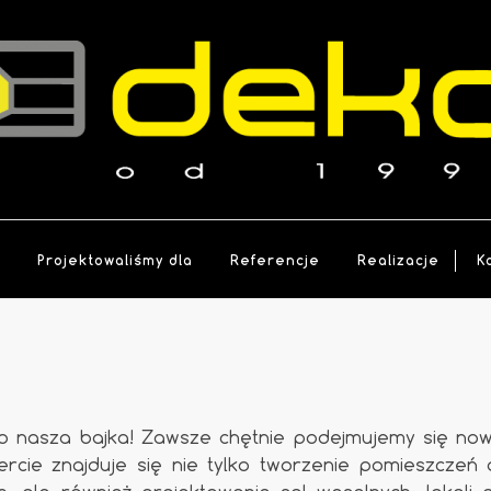
a
Projektowaliśmy dla
Referencje
Realizacje
K
to nasza bajka! Zawsze chętnie podejmujemy się no
rcie znajduje się nie tylko tworzenie pomieszczeń d